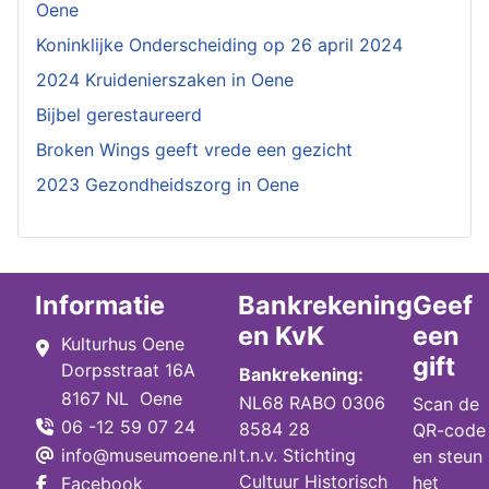
Oene
Koninklijke Onderscheiding op 26 april 2024
2024 Kruidenierszaken in Oene
Bijbel gerestaureerd
Broken Wings geeft vrede een gezicht
2023 Gezondheidszorg in Oene
Informatie
Bankrekening
Geef
en KvK
een
Kulturhus Oene
gift
Dorpsstraat 16A
Bankrekening:
8167 NL Oene
NL68 RABO 0306
Scan de
06 -12 59 07 24
8584 28
QR-code
info@museumoene.nl
t.n.v. Stichting
en steun
Cultuur Historisch
het
Facebook