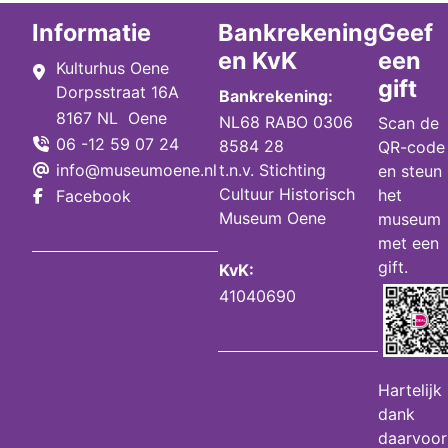
Informatie
Bankrekening
Geef
en KvK
een
Kulturhus Oene
gift
Dorpsstraat 16A
Bankrekening:
8167 NL Oene
NL68 RABO 0306
Scan de
06 -12 59 07 24
8584 28
QR-code
info@museumoene.nl
t.n.v. Stichting
en steun
Cultuur Historisch
het
Facebook
Museum Oene
museum
met een
gift.
KvK:
41040690
Hartelijk
dank
daarvoor