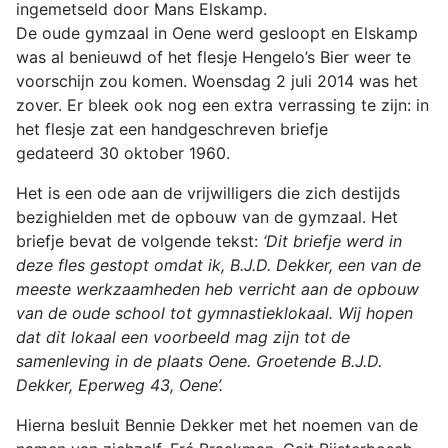
ingemetseld door Mans Elskamp.
De oude gymzaal in Oene werd gesloopt en Elskamp
was al benieuwd of het flesje Hengelo’s Bier weer te
voorschijn zou komen. Woensdag 2 juli 2014 was het
zover. Er bleek ook nog een extra verrassing te zijn: in
het flesje zat een handgeschreven briefje
gedateerd 30 oktober 1960.
Het is een ode aan de vrijwilligers die zich destijds
bezighielden met de opbouw van de gymzaal. Het
briefje bevat de volgende tekst:
‘Dit briefje werd in
deze fles gestopt omdat ik, B.J.D. Dekker, een van de
meeste werkzaamheden heb verricht aan de opbouw
van de oude school tot gymnastieklokaal.
Wij hopen
dat dit lokaal een voorbeeld mag zijn tot de
samenleving in de plaats Oene. Groetende B.J.D.
Dekker, Eperweg 43, Oene’.
Hierna besluit Bennie Dekker met het noemen van de