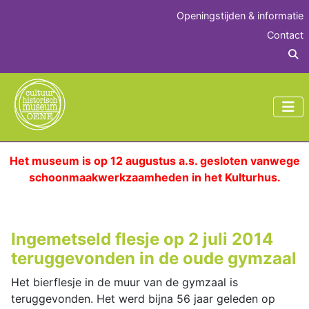
Openingstijden & informatie
Contact
Z
Het museum is op 12 augustus a.s. gesloten vanwege
schoonmaakwerkzaamheden in het Kulturhus.
Ingemetseld flesje op 2 juli 2014
teruggevonden in de oude gymzaal
Het bierflesje in de muur van de gymzaal is
teruggevonden. Het werd bijna 56 jaar geleden op